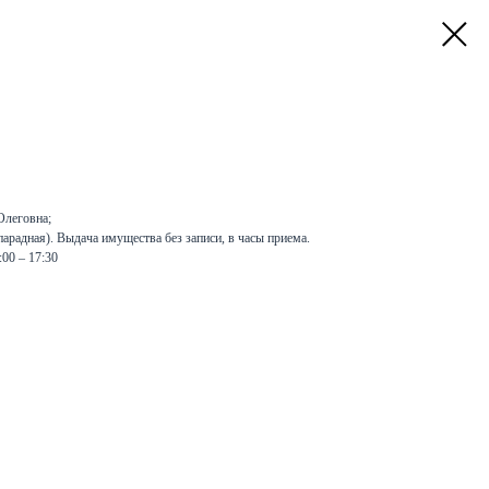
Олеговна;
парадная). Выдача имущества без записи, в часы приема.
4:00 – 17:30