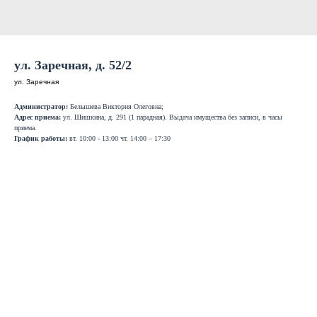
ул. Заречная, д. 52/2
ул. Заречная
Администратор:
Белышева Виктория Олеговна;
Адрес приема:
ул. Шишкина, д. 291 (1 парадная). Выдача имущества без записи, в часы
приема.
График работы:
вт. 10:00 - 13:00 чт. 14:00 – 17:30