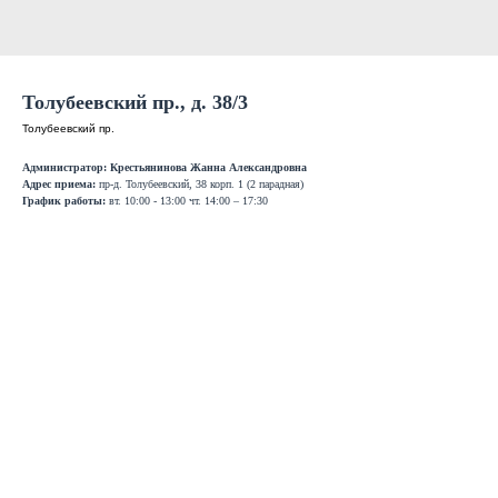
Толубеевский пр., д. 38/3
Толубеевский пр.
Администратор: Крестьянинова Жанна Александровна
Адрес приема:
пр-д. Толубеевский, 38 корп. 1 (2 парадная)
График работы:
вт. 10:00 - 13:00 чт. 14:00 – 17:30