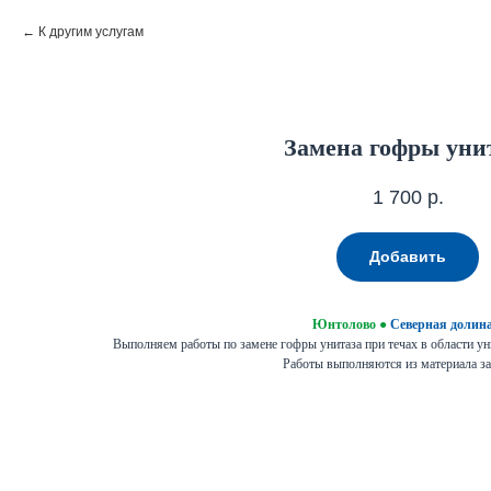
К другим услугам
Замена гофры уни
1 700
р.
Добавить
Юнтолово
●
Северная долин
Выполняем работы по замене гофры унитаза при течах в области уни
Работы выполняются из материала за