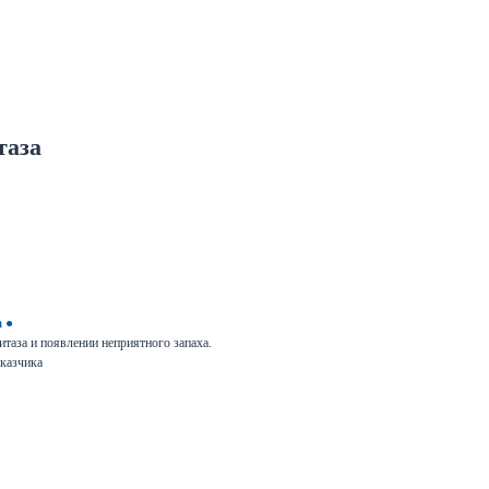
таза
а
●
таза и появлении неприятного запаха.
казчика